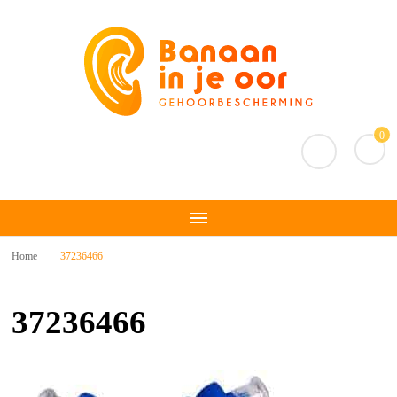
Banaan in je oor
Gehoorbescherming
0
Home
37236466
37236466