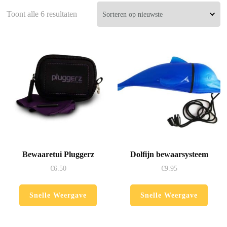
Gesorteerd
Toont alle 6 resultaten
op
nieuwste
Bewaaretui Pluggerz
Dolfijn bewaarsysteem
€
6.50
€
9.95
Dit
Snelle Weergave
Snelle Weergave
product
heeft
meerdere