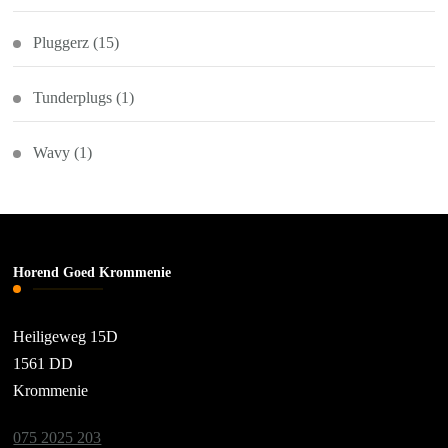
Pluggerz
(15)
Tunderplugs
(1)
Wavy
(1)
Horend Goed Krommenie
Heiligeweg 15D
1561 DD
Krommenie
075 2025 203