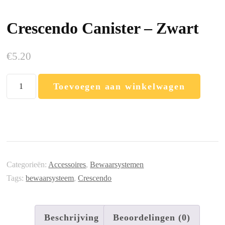
Crescendo Canister – Zwart
€
5.20
Crescendo
Toevoegen aan winkelwagen
Canister
–
Zwart
aantal
Categorieën:
Accessoires
,
Bewaarsystemen
Tags:
bewaarsysteem
,
Crescendo
Beschrijving
Beoordelingen (0)