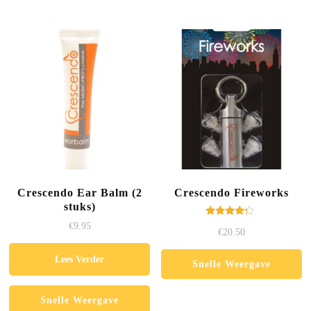
Crescendo Ear Balm (2
Crescendo Fireworks
stuks)
Gewaardeerd
€
9.95
€
20.50
4.00
uit 5
Lees Verder
Snelle Weergave
Snelle Weergave