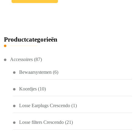
heeft
meerdere
variaties.
Deze
Productcategorieën
optie
kan
gekozen
Accessoires
(87)
worden
op
Bewaarsystemen
(6)
de
productpagina
Koordjes
(10)
Losse Earplugs Crescendo
(1)
Losse filters Crescendo
(21)