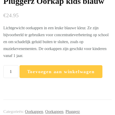
Pluggerz Oorkap kids blauw
€
24.95
Lichtgewicht oorkappen in een leuke blauwe kleur. Ze zijn
bijvoorbeeld te gebruiken voor concentratieverbetering op school
en om schadelijk geluid buiten te sluiten, zoals op
muziekevenementen. De oorkappen zijn geschikt voor kinderen
vanaf 1 jaar.
Pluggerz
Toevoegen aan winkelwagen
Oorkap
kids
blauw
aantal
Categorieën:
Oorkappen
,
Oorkappen
,
Pluggerz