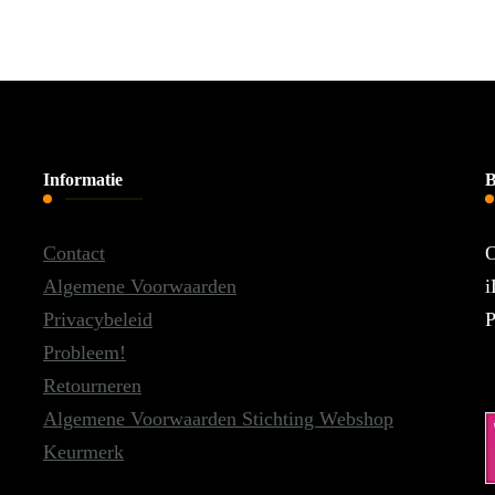
Informatie
B
Contact
O
Algemene Voorwaarden
i
Privacybeleid
P
Probleem!
Retourneren
Algemene Voorwaarden Stichting Webshop
Keurmerk