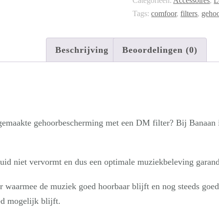
Categorieën:
Accessoires
,
L
20dB
Tags:
comfoor
,
filters
,
geho
wit
aantal
Beschrijving
Beoordelingen (0)
maakte gehoorbescherming met een DM filter? Bij Banaan in je
eluid niet vervormt en dus een optimale muziekbeleving garand
er waarmee de muziek goed hoorbaar blijft en nog steeds goed k
d mogelijk blijft.