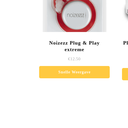
Noizezz Plug & Play
P
extreme
€
12.50
Snelle Weergave