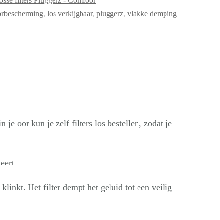
osse filters Pluggerz - Comfoor
orbescherming
,
los verkijgbaar
,
pluggerz
,
vlakke demping
 oor kun je zelf filters los bestellen, zodat je
eert.
linkt. Het filter dempt het geluid tot een veilig