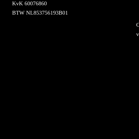
KvK 60076860
BTW NL853756193B01
O
v