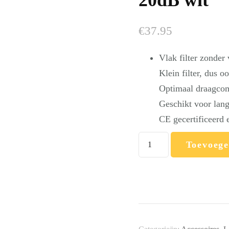
20dB wit
€
37.95
Vlak filter zonder
Klein filter, dus 
Optimaal draagco
Geschikt voor lang
CE gecertificeerd 
Pluggerz
Toevoege
–
Comfoor
Los
filter
DM