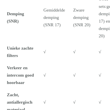
sets:
Gemiddelde
Zware
Demping
dempi
demping
demping
(SNR)
17) e
(SNR 17)
(SNR 20)
dempi
20)
Unieke zachte
√
√
√
filters
Verkeer en
intercom goed
√
√
√
hoorbaar
Zacht,
antiallergisch
√
√
√
materiaal