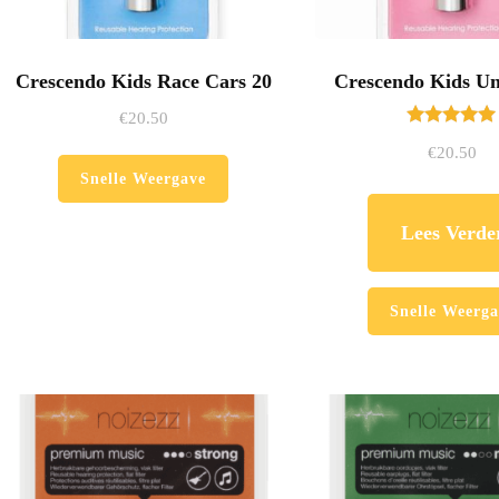
Crescendo Kids Race Cars 20
Crescendo Kids Un
€
20.50
Gewaardeerd
€
20.50
5.00
uit 5
Snelle Weergave
Lees Verde
Snelle Weerga