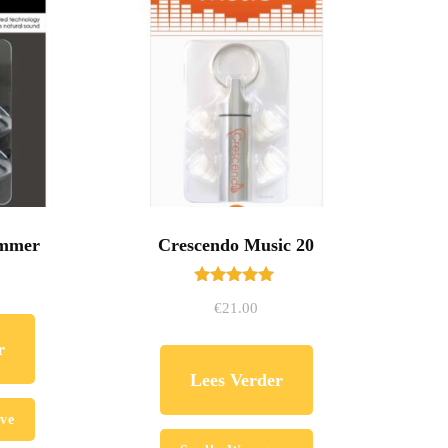
ummer
Crescendo Music 20
Gewaardeerd
€
21.00
5.00
uit 5
r
Lees Verder
ve