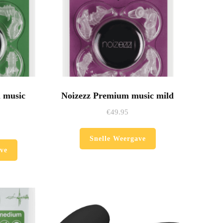
op
de
productpagina
 music
Noizezz Premium music mild
€
49.95
Snelle Weergave
ve