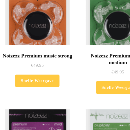
Noizezz Premium music strong
Noizezz Premium
medium
€
49.95
€
49.95
Snelle Weergave
Snelle Weerga