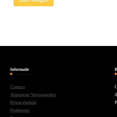
Snelle Weergave
Informatie
B
Contact
O
Algemene Voorwaarden
i
Privacybeleid
P
Probleem!