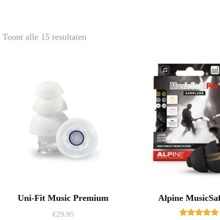
Gesorteerd
Toont alle 15 resultaten
op
nieuwste
Uni-Fit Music Premium
Alpine MusicSa
€
29.95