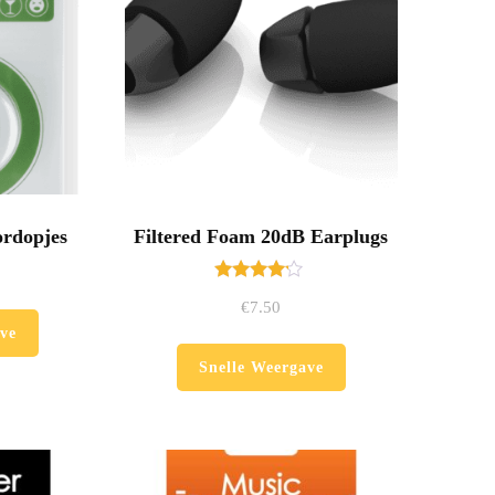
ordopjes
Filtered Foam 20dB Earplugs
Gewaardeerd
€
7.50
4.00
uit 5
ve
Snelle Weergave